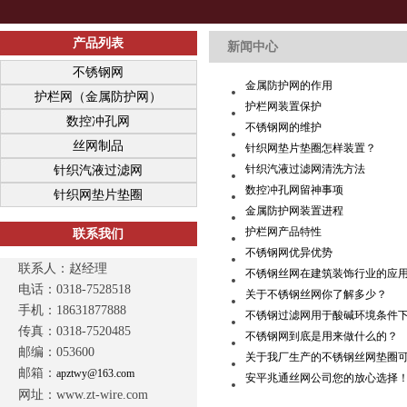
产品列表
新闻中心
不锈钢网
金属防护网的作用
护栏网（金属防护网）
护栏网装置保护
数控冲孔网
不锈钢网的维护
丝网制品
针织网垫片垫圈怎样装置？
针织汽液过滤网清洗方法
针织汽液过滤网
数控冲孔网留神事项
针织网垫片垫圈
金属防护网装置进程
护栏网产品特性
联系我们
不锈钢网优异优势
联系人：赵经理
不锈钢丝网在建筑装饰行业的应
电话：0318-7528518
关于不锈钢丝网你了解多少？
手机：18631877888
不锈钢过滤网用于酸碱环境条件
传真：0318-7520485
不锈钢网到底是用来做什么的？
邮编：053600
关于我厂生产的不锈钢丝网垫圈
邮箱：
apztwy@163.com
安平兆通丝网公司您的放心选择！
网址：www.zt-wire.com