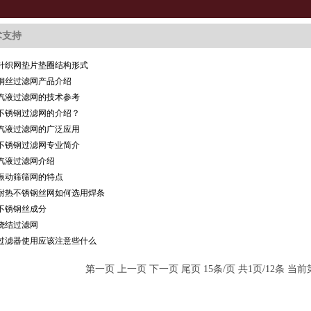
术支持
针织网垫片垫圈结构形式
铜丝过滤网产品介绍
汽液过滤网的技术参考
不锈钢过滤网的介绍？
汽液过滤网的广泛应用
不锈钢过滤网专业简介
汽液过滤网介绍
振动筛筛网的特点
耐热不锈钢丝网如何选用焊条
不锈钢丝成分
烧结过滤网
过滤器使用应该注意些什么
第一页 上一页 下一页 尾页 15条/页 共1页/12条 当