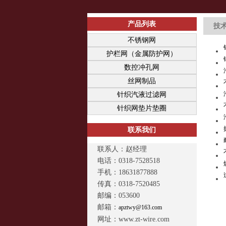
产品列表
技
不锈钢网
护栏网（金属防护网）
数控冲孔网
丝网制品
针织汽液过滤网
针织网垫片垫圈
联系我们
联系人：赵经理
电话：0318-7528518
手机：18631877888
传真：0318-7520485
邮编：053600
邮箱：
apztwy@163.com
网址：www.zt-wire.com